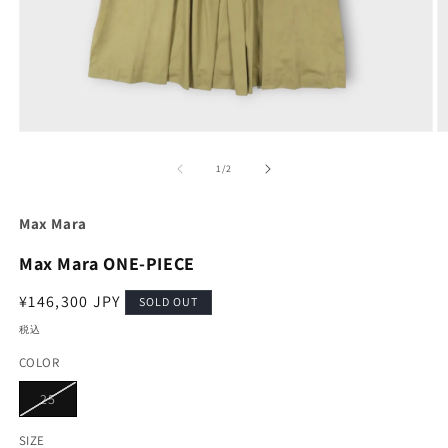
モ
ー
の
1
/
2
ダ
ル
で
Max Mara
メ
デ
Max Mara ONE-PIECE
ィ
ア
通
¥146,300 JPY
(1)
(2
SOLD OUT
を
常
税込
開
価
く
COLOR
格
バ
25
リ
エ
ー
SIZE