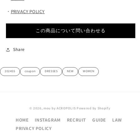
・
PRIVACY POLICY
この商品について問い合わせる
Share
2024SS
coupon
DRESSES
NEW
WOMEN
© 2026,
mou by ACROPOLIS
Powered by Shopify
HOME
INSTAGRAM
RECRUIT
GUIDE
LAW
PRIVACY POLICY