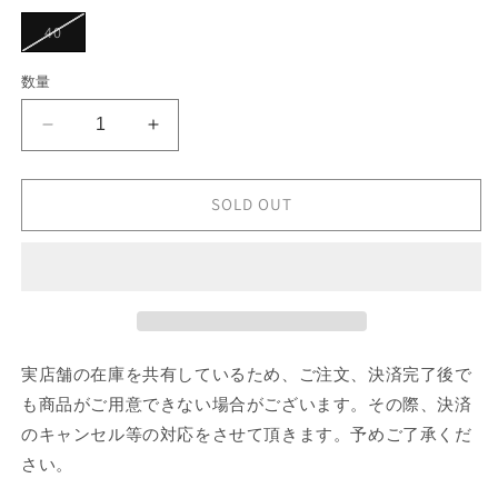
シ
ョ
バ
40
ン
リ
は
エ
売
ー
数量
り
シ
切
ョ
れ
ン
て
Max
Max
は
い
売
Mara
Mara
る
り
か
ONE-
ONE-
切
販
れ
PIECE
PIECE
SOLD OUT
売
て
で
の
の
い
き
る
数
ま
数
か
せ
販
量
量
ん
売
を
を
で
き
減
増
ま
せ
ら
や
実店舗の在庫を共有しているため、ご注文、決済完了後で
ん
す
す
も商品がご用意できない場合がございます。その際、決済
のキャンセル等の対応をさせて頂きます。予めご了承くだ
さい。