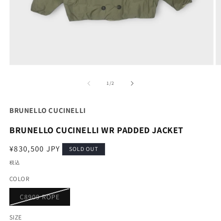
モ
ー
の
1
/
2
ダ
ル
で
BRUNELLO CUCINELLI
メ
デ
BRUNELLO CUCINELLI WR PADDED JACKET
ィ
ア
通
¥830,500 JPY
(1)
(2
SOLD OUT
を
常
税込
開
価
く
COLOR
格
バ
C8909 ROPE
リ
エ
ー
SIZE