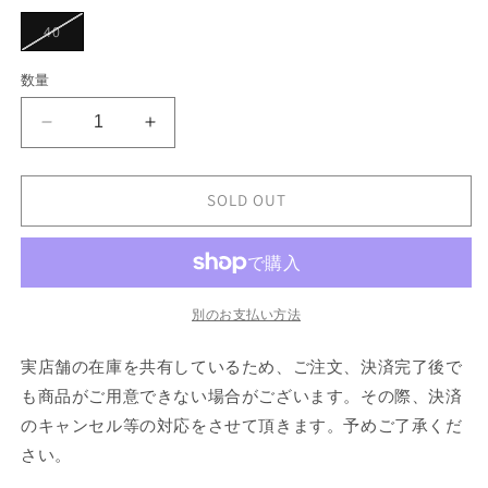
シ
ョ
バ
40
ン
リ
は
エ
売
ー
数量
り
シ
切
ョ
れ
ン
て
BRUNELLO
BRUNELLO
は
い
売
CUCINELLI
CUCINELLI
る
り
か
WR
WR
切
販
れ
PADDED
PADDED
SOLD OUT
売
て
で
JACKET
JACKET
い
き
る
の
の
ま
か
せ
数
数
販
ん
売
量
量
で
別のお支払い方法
き
を
を
ま
せ
減
増
実店舗の在庫を共有しているため、ご注文、決済完了後で
ん
ら
や
も商品がご用意できない場合がございます。その際、決済
す
す
のキャンセル等の対応をさせて頂きます。予めご了承くだ
さい。