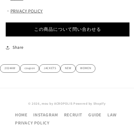
・
PRIVACY POLICY
この商品について問い合わせる
Share
2024AW
coupon
JACKETS
NEW
WOMEN
© 2026,
mou by ACROPOLIS
Powered by Shopify
HOME
INSTAGRAM
RECRUIT
GUIDE
LAW
PRIVACY POLICY