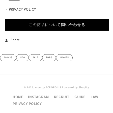
・
PRIVACY POLICY
この商品について問い合わせる
Share
2024SS
NEW
SALE
TOPS
WOMEN
© 2026,
mou by ACROPOLIS
Powered by Shopify
HOME
INSTAGRAM
RECRUIT
GUIDE
LAW
PRIVACY POLICY