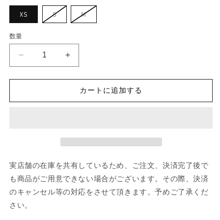
バ
バ
XS
S
M
リ
リ
エ
エ
ー
ー
数量
シ
シ
ョ
ョ
ン
ン
PATOU
PATOU
は
は
売
売
T-
T-
り
り
shirt
shirt
切
切
れ
れ
カートに追加する
の
の
て
て
数
数
い
い
る
る
量
量
か
か
販
販
を
を
売
売
で
で
減
増
き
き
ら
や
ま
ま
せ
せ
す
す
実店舗の在庫を共有しているため、ご注文、決済完了後で
ん
ん
も商品がご用意できない場合がございます。その際、決済
のキャンセル等の対応をさせて頂きます。予めご了承くだ
さい。