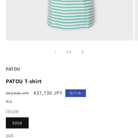
モ
ー
の
1
/
2
ダ
ル
で
PATOU
メ
デ
PATOU T-shirt
ィ
ア
通
セ
¥37,730 JPY
(1)
(2
¥53,900 JPY
セール
を
常
ー
税込
開
価
ル
く
COLOR
格
価
格
5058
SIZE