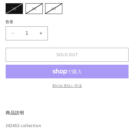
シ
ョ
バ
バ
バ
36
38
40
ン
リ
リ
リ
は
エ
エ
エ
売
ー
ー
ー
数量
り
シ
シ
シ
切
ョ
ョ
ョ
れ
ン
ン
ン
て
ANREALAGE
ANREALAGE
は
は
は
い
売
売
売
AZ
AZ
る
り
り
り
か
DENIM
DENIM
切
切
切
販
れ
れ
れ
SKIRT
SKIRT
SOLD OUT
売
て
て
て
で
の
の
い
い
い
き
る
る
る
数
ま
数
か
か
か
せ
販
販
販
量
量
ん
売
売
売
を
を
で
で
で
別のお支払い方法
き
き
き
減
増
ま
ま
ま
せ
せ
せ
ら
や
ん
ん
ん
す
す
商品説明
2024SS collection