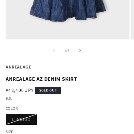
モ
ー
の
1
/
2
ダ
ル
で
ANREALAGE
メ
デ
ANREALAGE AZ DENIM SKIRT
ィ
ア
通
¥48,400 JPY
(1)
(2
SOLD OUT
を
常
税込
開
価
く
COLOR
格
バ
L.INDIGO
リ
エ
ー
SIZE