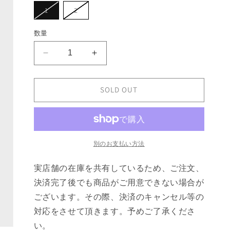
ョ
バ
バ
1
2
ン
リ
リ
は
エ
エ
売
ー
ー
数量
り
シ
シ
切
ョ
ョ
れ
ン
ン
て
sacai
sacai
は
は
い
売
売
Cotton
Cotton
る
り
り
か
Jersey
Jersey
切
切
販
れ
れ
x
x
SOLD OUT
売
て
て
で
Chiffon
Chiffon
い
い
き
る
る
T-
T-
ま
か
か
せ
Shirt
Shirt
販
販
ん
売
売
の
の
で
で
別のお支払い方法
数
数
き
き
ま
ま
量
量
せ
せ
実店舗の在庫を共有しているため、ご注文、
ん
ん
を
を
決済完了後でも商品がご用意できない場合が
減
増
ら
や
ございます。その際、決済のキャンセル等の
す
す
対応をさせて頂きます。予めご了承くださ
い。