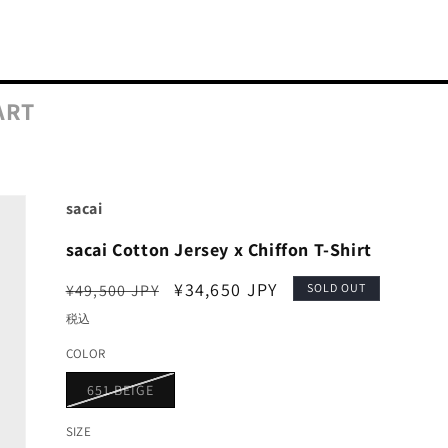
ART
sacai
sacai Cotton Jersey x Chiffon T-Shirt
通
セ
¥34,650 JPY
¥49,500 JPY
SOLD OUT
常
ー
税込
価
ル
COLOR
格
価
バ
651 BEIGE
格
リ
エ
ー
SIZE
シ