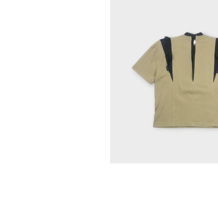
モ
ー
ダ
ル
で
メ
デ
ィ
ア
(1)
を
開
く
モ
ー
ダ
ル
で
メ