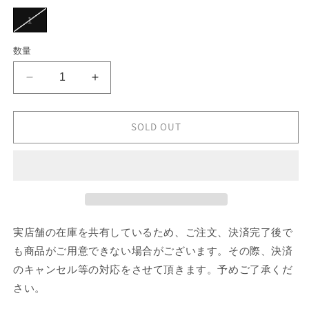
シ
ョ
バ
1
ン
リ
は
エ
売
ー
数量
り
シ
切
ョ
れ
ン
て
sacai
sacai
は
い
売
Emblem
Emblem
る
り
か
Double-
Double-
切
販
れ
Faced
Faced
SOLD OUT
売
て
で
Silk
Silk
い
き
る
Cotton
Cotton
ま
か
せ
Vest
Vest
販
ん
売
の
の
で
数
数
き
ま
量
量
せ
実店舗の在庫を共有しているため、ご注文、決済完了後で
ん
を
を
も商品がご用意できない場合がございます。その際、決済
減
増
ら
や
のキャンセル等の対応をさせて頂きます。予めご了承くだ
す
す
さい。