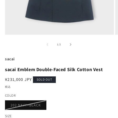
モ
ー
の
1
/
2
ダ
ル
で
sacai
メ
デ
sacai Emblem Double-Faced Silk Cotton Vest
ィ
ア
通
¥231,000 JPY
(1)
(2
SOLD OUT
を
常
税込
開
価
く
COLOR
格
バ
202 NAVY×BLACK
リ
エ
ー
SIZE