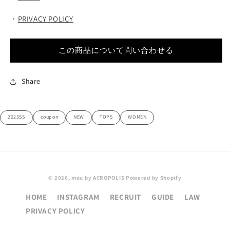
・
PRIVACY POLICY
この商品について問い合わせる
Share
2025SS
coupon
NEW
TOPS
WOMEN
© 2026,
mou by ACROPOLIS
Powered by Shopify
HOME
INSTAGRAM
RECRUIT
GUIDE
LAW
PRIVACY POLICY