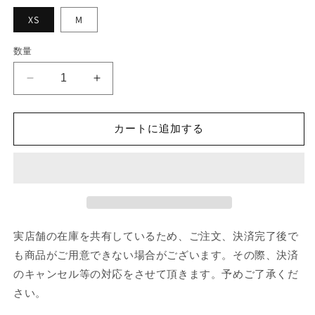
XS
M
数量
noir
noir
kei
kei
ninomiya
ninomiya
TSHIRT
TSHIRT
カートに追加する
の
の
数
数
量
量
を
を
減
増
ら
や
実店舗の在庫を共有しているため、ご注文、決済完了後で
す
す
も商品がご用意できない場合がございます。その際、決済
のキャンセル等の対応をさせて頂きます。予めご了承くだ
さい。