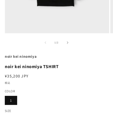
モ
ー
の
1
/
2
ダ
ル
で
noir kei ninomiya
メ
デ
noir kei ninomiya TSHIRT
ィ
ア
通
¥35,200 JPY
(1)
(2
を
常
税込
開
価
く
COLOR
格
1
SIZE