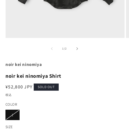
モ
ー
の
1
/
2
ダ
ル
で
noir kei ninomiya
メ
デ
noir kei ninomiya Shirt
ィ
ア
通
¥52,800 JPY
(1)
(2
SOLD OUT
を
常
税込
開
価
く
COLOR
格
バ
1
リ
エ
ー
SIZE