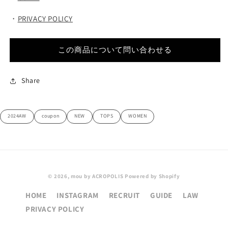
・
PRIVACY POLICY
この商品について問い合わせる
Share
2024AW
coupon
NEW
TOPS
WOMEN
© 2026,
mou by ACROPOLIS
Powered by Shopify
HOME
INSTAGRAM
RECRUIT
GUIDE
LAW
PRIVACY POLICY