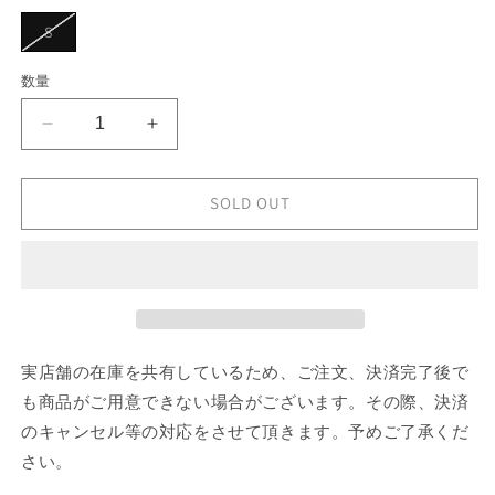
シ
ョ
バ
S
ン
リ
は
エ
売
ー
数量
り
シ
切
ョ
れ
ン
て
noir
noir
は
い
売
kei
kei
る
り
か
ninomiya
ninomiya
切
販
れ
Shirt
Shirt
SOLD OUT
売
て
で
の
の
い
き
る
数
ま
数
か
せ
販
量
量
ん
売
を
を
で
き
減
増
ま
せ
ら
や
実店舗の在庫を共有しているため、ご注文、決済完了後で
ん
す
す
も商品がご用意できない場合がございます。その際、決済
のキャンセル等の対応をさせて頂きます。予めご了承くだ
さい。