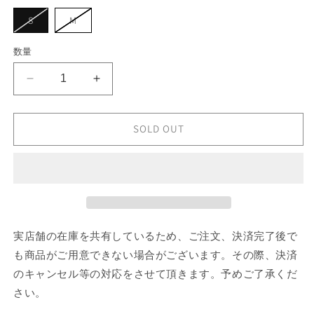
シ
ョ
バ
バ
S
M
ン
リ
リ
は
エ
エ
売
ー
ー
数量
り
シ
シ
切
ョ
ョ
れ
ン
ン
て
LOVER
LOVER
は
は
い
売
売
BOY
BOY
る
り
り
か
SKORT-
SKORT-
切
切
販
れ
れ
WAISTEDMAWB
WAISTEDMAWB
SOLD OUT
売
て
て
で
の
の
い
い
き
る
る
数
ま
数
か
か
せ
販
販
量
量
ん
売
売
を
を
で
で
き
き
減
増
ま
ま
せ
せ
ら
や
実店舗の在庫を共有しているため、ご注文、決済完了後で
ん
ん
す
す
も商品がご用意できない場合がございます。その際、決済
のキャンセル等の対応をさせて頂きます。予めご了承くだ
さい。