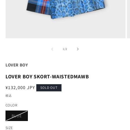
モ
ー
の
1
/
2
ダ
ル
で
LOVER BOY
メ
デ
LOVER BOY SKORT-WAISTEDMAWB
ィ
ア
通
¥132,000 JPY
(1)
(2
SOLD OUT
を
常
税込
開
価
く
COLOR
格
バ
BLUE
リ
エ
ー
SIZE