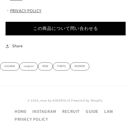
・
PRIVACY POLICY
この商品について問い合わせる
Share
2024AW
coupon
NEW
PANTS
WOMEN
© 2026,
mou by ACROPOLIS
Powered by Shopify
HOME
INSTAGRAM
RECRUIT
GUIDE
LAW
PRIVACY POLICY