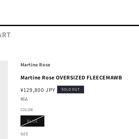
ART
Martine Rose
Martine Rose OVERSIZED FLEECEMAWB
通
¥129,800 JPY
SOLD OUT
常
税込
価
COLOR
格
バ
BLUE
リ
エ
ー
SIZE
シ