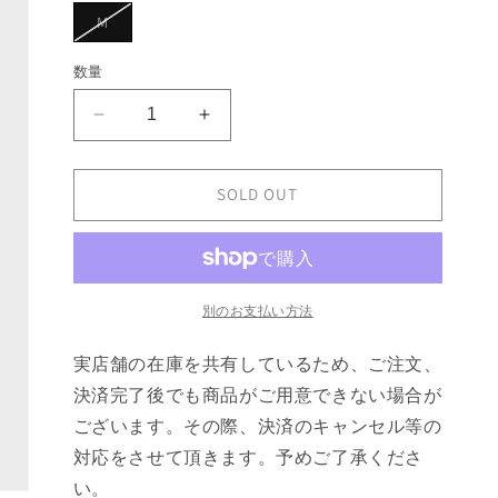
ョ
バ
M
ン
リ
は
エ
売
ー
数量
り
シ
切
ョ
れ
ン
て
Martine
Martine
は
い
売
Rose
Rose
る
り
か
OVERSIZED
OVERSIZED
切
販
れ
FLEECEMAWB
FLEECEMAWB
SOLD OUT
売
て
で
の
の
い
き
る
数
ま
数
か
せ
販
量
量
ん
売
を
を
で
別のお支払い方法
き
減
増
ま
せ
ら
や
実店舗の在庫を共有しているため、ご注文、
ん
す
す
決済完了後でも商品がご用意できない場合が
ございます。その際、決済のキャンセル等の
対応をさせて頂きます。予めご了承くださ
い。