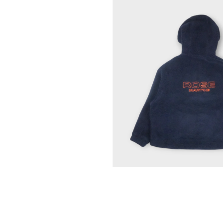
モ
ー
ダ
ル
で
メ
デ
ィ
ア
(1)
を
開
く
モ
ー
ダ
ル
で
メ