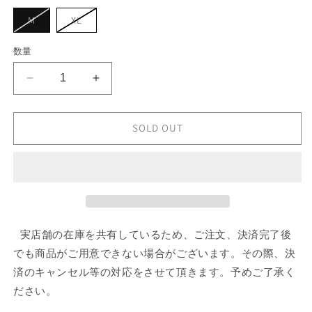
シ
ョ
バ
バ
M
XL
ン
リ
リ
は
エ
エ
売
ー
ー
数量
り
シ
シ
切
ョ
ョ
れ
ン
ン
て
BALENCIAGA
BALENCIAGA
は
は
い
売
売
Ripped
Ripped
る
り
り
か
Pocket
Pocket
切
切
販
れ
れ
Hoodie
Hoodie
SOLD OUT
売
て
て
で
の
の
い
い
き
る
る
数
数
ま
か
か
せ
販
販
量
量
ん
売
売
を
を
で
で
き
き
減
増
ま
ま
せ
せ
ら
や
実店舗の在庫を共有しているため、ご注文、決済完了後
ん
ん
す
す
でも商品がご用意できない場合がございます。その際、決
済のキャンセル等の対応をさせて頂きます。予めご了承く
ださい。