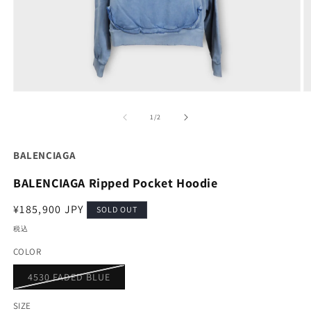
モ
ー
の
1
/
2
ダ
ル
で
BALENCIAGA
メ
デ
BALENCIAGA Ripped Pocket Hoodie
ィ
ア
通
¥185,900 JPY
(1)
(2
SOLD OUT
を
常
税込
開
価
く
COLOR
格
バ
4530 FADED BLUE
リ
エ
ー
SIZE