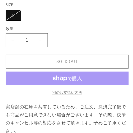
エ
ー
SIZE
シ
ョ
バ
U
ン
リ
は
エ
売
ー
数量
り
シ
切
ョ
れ
ン
て
STELLA
STELLA
は
い
売
McCARTNEY
McCARTNEY
る
り
か
Small
Small
切
販
れ
Hobo
Hobo
SOLD OUT
売
て
で
Tote
Tote
い
き
る
Plush
Plush
ま
か
せ
Teddy
Teddy
販
ん
売
Fabric
Fabric
で
の
の
別のお支払い方法
き
ま
数
数
せ
実店舗の在庫を共有しているため、ご注文、決済完了後で
ん
量
量
を
を
も商品がご用意できない場合がございます。その際、決済
減
増
のキャンセル等の対応をさせて頂きます。予めご了承くだ
ら
や
さい。