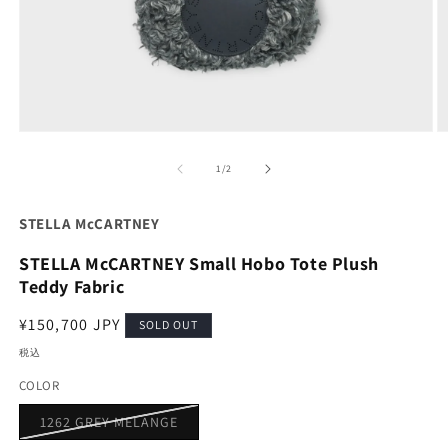
モ
ー
の
1
/
2
ダ
ル
で
STELLA McCARTNEY
メ
デ
STELLA McCARTNEY Small Hobo Tote Plush
ィ
ア
Teddy Fabric
(1)
(2
を
通
¥150,700 JPY
SOLD OUT
開
常
く
税込
価
COLOR
格
バ
1262 GREY MELANGE
リ