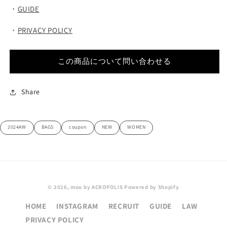
・
GUIDE
・
PRIVACY POLICY
この商品について問い合わせる
Share
2024AW
BAGS
coupon
NEW
WOMEN
© 2026,
mou by ACROPOLIS
Powered by Shopify
HOME
INSTAGRAM
RECRUIT
GUIDE
LAW
PRIVACY POLICY