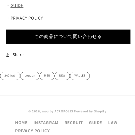
・
GUIDE
・
PRIVACY POLICY
この商品について問い合わせる
Share
2024AW
coupon
MEN
NEW
WALLET
© 2026,
mou by ACROPOLIS
Powered by Shopify
HOME
INSTAGRAM
RECRUIT
GUIDE
LAW
PRIVACY POLICY