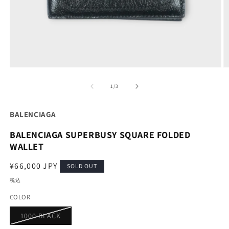
モ
ー
の
1
/
3
ダ
ル
で
BALENCIAGA
メ
デ
BALENCIAGA SUPERBUSY SQUARE FOLDED
ィ
ア
WALLET
(1)
(2
を
通
¥66,000 JPY
SOLD OUT
開
常
く
税込
価
COLOR
格
バ
1000 BLACK
リ