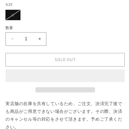
エ
ー
SIZE
シ
ョ
バ
U
ン
リ
は
エ
売
ー
数量
り
シ
切
ョ
れ
ン
て
BALENCIAGA
BALENCIAGA
は
い
売
SUPERBUSY
SUPERBUSY
る
り
か
SQUARE
SQUARE
切
販
れ
FOLDED
FOLDED
SOLD OUT
売
て
で
WALLET
WALLET
い
き
る
の
の
ま
か
せ
数
数
販
ん
売
量
量
で
き
を
を
ま
せ
減
増
実店舗の在庫を共有しているため、ご注文、決済完了後で
ん
ら
や
も商品がご用意できない場合がございます。その際、決済
す
す
のキャンセル等の対応をさせて頂きます。予めご了承くだ
さい。