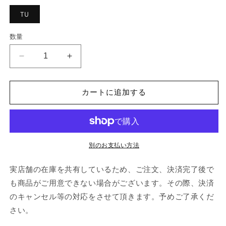
TU
数量
EMILIO
EMILIO
PUCCI
PUCCI
S/M/T
S/M/T
ETC
ETC
カートに追加する
の
の
数
数
量
量
を
を
別のお支払い方法
減
増
ら
や
実店舗の在庫を共有しているため、ご注文、決済完了後で
す
す
も商品がご用意できない場合がございます。その際、決済
のキャンセル等の対応をさせて頂きます。予めご了承くだ
さい。