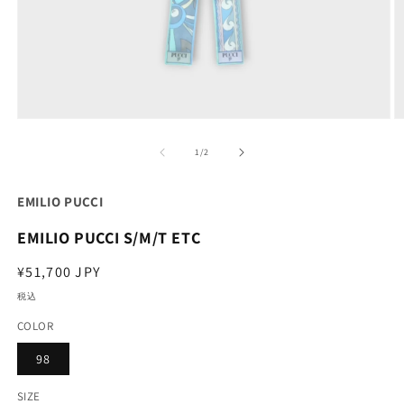
モ
ー
の
1
/
2
ダ
ル
で
EMILIO PUCCI
メ
デ
EMILIO PUCCI S/M/T ETC
ィ
ア
通
¥51,700 JPY
(1)
(2
を
常
税込
開
価
く
COLOR
格
98
SIZE