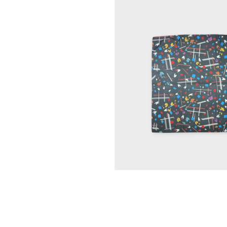
モ
ー
ダ
ル
で
メ
デ
ィ
ア
(1)
を
開
く
モ
ー
ダ
ル
で
メ