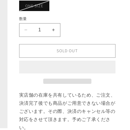
ョ
バ
ONE SIZE
ン
リ
は
エ
売
ー
数量
り
シ
切
ョ
れ
ン
て
ANREALAGE
ANREALAGE
は
い
売
WIND
WIND
る
り
か
BLOWS
BLOWS
切
販
れ
MIX
MIX
SOLD OUT
売
て
で
SCARF
SCARF
い
き
る
の
の
ま
か
せ
数
数
販
ん
売
量
量
で
き
を
を
ま
せ
減
増
実店舗の在庫を共有しているため、ご注文、
ん
ら
や
決済完了後でも商品がご用意できない場合が
す
す
ございます。その際、決済のキャンセル等の
対応をさせて頂きます。予めご了承くださ
い。