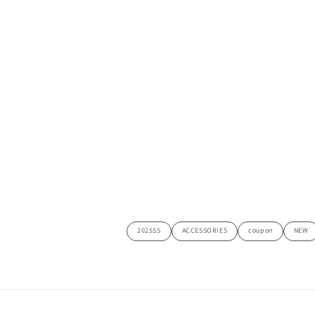
デ
ィ
ア
(2)
を
開
く
2025SS
ACCESSORIES
coupon
NEW