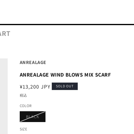
ART
ANREALAGE
ANREALAGE WIND BLOWS MIX SCARF
通
¥13,200 JPY
SOLD OUT
常
税込
価
COLOR
格
バ
BLACK
リ
エ
ー
SIZE
シ