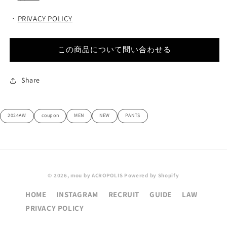
・
PRIVACY POLICY
この商品について問い合わせる
Share
2024AW
coupon
MEN
NEW
PANTS
© 2026,
mou by ACROPOLIS
Powered by Shopify
HOME
INSTAGRAM
RECRUIT
GUIDE
LAW
PRIVACY POLICY