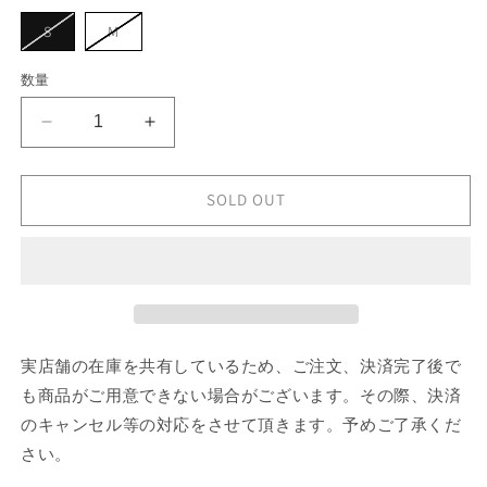
シ
ョ
バ
バ
S
M
ン
リ
リ
は
エ
エ
売
ー
ー
数量
り
シ
シ
切
ョ
ョ
れ
ン
ン
て
Chloé
Chloé
は
は
い
売
売
PANTS
PANTS
る
り
り
か
の
の
切
切
販
れ
れ
SOLD OUT
数
売
数
て
て
で
い
い
量
量
き
る
る
ま
を
を
か
か
せ
販
販
ん
減
増
売
売
で
で
ら
や
き
き
す
ま
ま
す
せ
せ
実店舗の在庫を共有しているため、ご注文、決済完了後で
ん
ん
も商品がご用意できない場合がございます。その際、決済
のキャンセル等の対応をさせて頂きます。予めご了承くだ
さい。