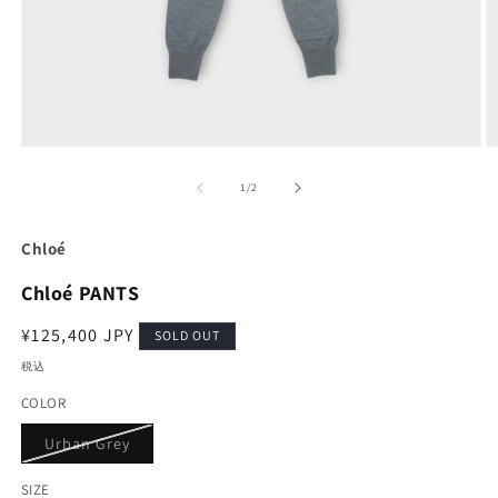
モ
ー
の
1
/
2
ダ
ル
で
Chloé
メ
デ
Chloé PANTS
ィ
ア
通
¥125,400 JPY
(1)
(2
SOLD OUT
を
常
税込
開
価
く
COLOR
格
バ
Urban Grey
リ
エ
ー
SIZE