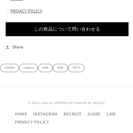
・
PRIVACY POLICY
この商品について問い合わせる
Share
2024SS
coupon
MEN
NEW
TOPS
© 2026,
mou by ACROPOLIS
Powered by Shopify
HOME
INSTAGRAM
RECRUIT
GUIDE
LAW
PRIVACY POLICY