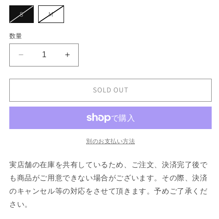
シ
ョ
バ
バ
S
M
ン
リ
リ
は
エ
エ
売
ー
ー
数量
り
シ
シ
切
ョ
ョ
れ
ン
ン
て
Rick
Rick
は
は
い
売
売
Owens
Owens
る
り
り
か
×
×
切
切
販
れ
れ
CHAMPION
CHAMPION
SOLD OUT
売
て
て
で
TARP
TARP
い
い
き
る
る
T
T
ま
か
か
せ
の
の
販
販
ん
売
売
数
数
で
で
別のお支払い方法
き
き
量
量
ま
ま
を
を
せ
せ
実店舗の在庫を共有しているため、ご注文、決済完了後で
ん
ん
減
増
も商品がご用意できない場合がございます。その際、決済
ら
や
のキャンセル等の対応をさせて頂きます。予めご了承くだ
す
す
さい。