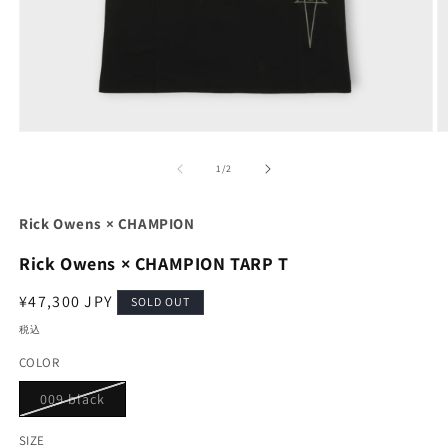
モ
ー
の
1
/
2
ダ
ル
で
Rick Owens × CHAMPION
メ
デ
Rick Owens × CHAMPION TARP T
ィ
ア
通
¥47,300 JPY
(1)
(2
SOLD OUT
を
常
税込
開
価
く
COLOR
格
バ
009 black
リ
エ
ー
SIZE