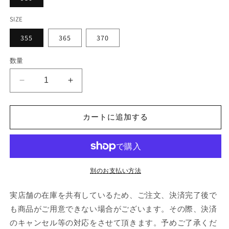
SIZE
355
365
370
数量
THOM
THOM
BROWNE
BROWNE
BOW
BOW
AND
AND
カートに追加する
COLLAR
COLLAR
COURT
COURT
SHOE
SHOE
W/
W/
90MM
90MM
別のお支払い方法
BLOCK
BLOCK
HEEL
HEEL
実店舗の在庫を共有しているため、ご注文、決済完了後で
IN
IN
も商品がご用意できない場合がございます。その際、決済
SOFT
SOFT
のキャンセル等の対応をさせて頂きます。予めご了承くだ
PATENT
PATENT