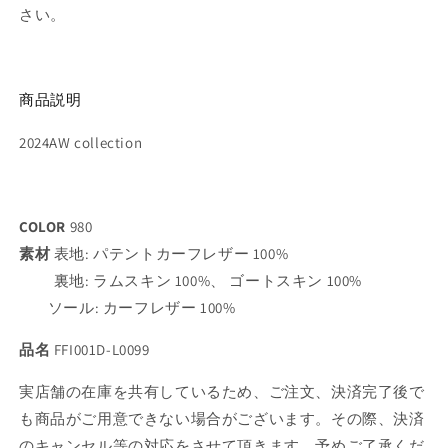
LEATHER
LEATHER
さい。
W/
W/
VITELLINO
VITELLINO
の
の
商品説明
数
数
量
量
2024AW collection
を
を
減
増
ら
や
す
す
COLOR
980
素材
表地:
パテントカーフレザー
100%
裏地:
ラムスキン 100%、
ゴートスキン 100%
ソール:
カーフレザー 100%
品名
FFI001D-L0099
実店舗の在庫を共有しているため、ご注文、決済完了後で
も商品がご用意できない場合がございます。その際、決済
のキャンセル等の対応をさせて頂きます。予めご了承くだ