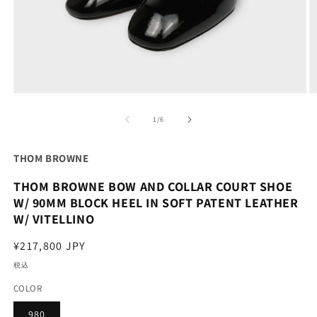
モ
ー
の
1
/
6
ダ
ル
で
THOM BROWNE
メ
デ
THOM BROWNE BOW AND COLLAR COURT SHOE
ィ
ア
W/ 90MM BLOCK HEEL IN SOFT PATENT LEATHER
(1)
(2
W/ VITELLINO
を
開
通
¥217,800 JPY
く
常
税込
価
COLOR
格
980