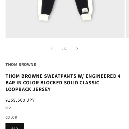
モ
ー
の
1
/
2
ダ
ル
で
THOM BROWNE
メ
デ
THOM BROWNE SWEATPANTS W/ ENGINEERED 4
ィ
ア
BAR IN COLOR BLOCKED SOLID CLASSIC
(1)
(2
LOOPBACK JERSEY
を
開
通
¥159,500 JPY
く
常
税込
価
COLOR
格
415