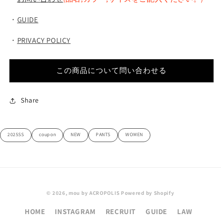
・
GUIDE
・
PRIVACY POLICY
この商品について問い合わせる
Share
2025SS
coupon
NEW
PANTS
WOMEN
© 2026,
mou by ACROPOLIS
Powered by Shopify
HOME
INSTAGRAM
RECRUIT
GUIDE
LAW