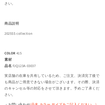
の
の
さい。
数
数
量
量
を
を
商品説明
減
増
ら
や
2025SS collection
す
す
COLOR
415
素材
品名
FJQ123A-03037
実店舗の在庫を共有しているため、ご注文、決済完了後で
も商品がご用意できない場合がございます。その際、決済
のキャンセル等の対応をさせて頂きます。予めご了承くだ
さい。
・
お問い合わせ
(品名,カラー,サイズをご記入ください。)