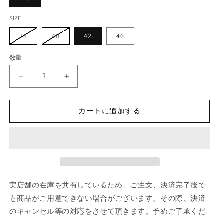
SIZE
バ
バ
38
40
42
46
リ
リ
エ
エ
ー
ー
数量
シ
シ
ョ
ョ
ン
ン
THOM
THOM
は
は
売
売
BROWNE
BROWNE
り
り
SWEATPANTS
SWEATPANTS
切
切
れ
れ
W/
W/
カートに追加する
て
て
ENGINEERED
ENGINEERED
い
い
る
る
4
4
か
か
BAR
BAR
販
販
売
売
IN
IN
で
で
COLOR
COLOR
き
き
ま
ま
BLOCKED
BLOCKED
せ
せ
SOLID
SOLID
実店舗の在庫を共有しているため、ご注文、決済完了後で
ん
ん
CLASSIC
CLASSIC
も商品がご用意できない場合がございます。その際、決済
LOOPBACK
LOOPBACK
のキャンセル等の対応をさせて頂きます。予めご了承くだ
JERSEY
JERSEY