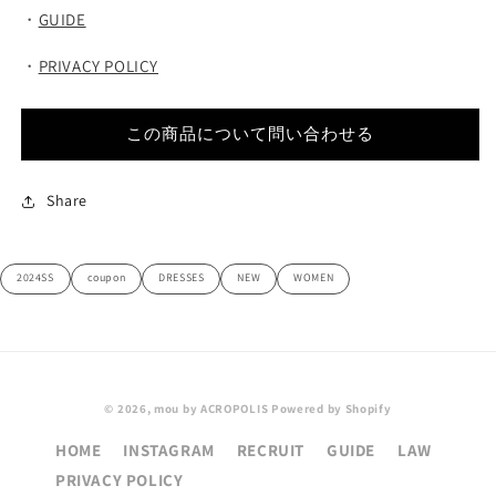
・
GUIDE
・
PRIVACY POLICY
この商品について問い合わせる
Share
2024SS
coupon
DRESSES
NEW
WOMEN
© 2026,
mou by ACROPOLIS
Powered by Shopify
HOME
INSTAGRAM
RECRUIT
GUIDE
LAW
PRIVACY POLICY