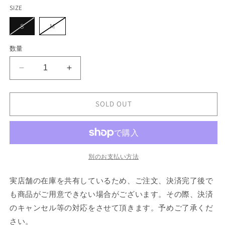
エ
ー
SIZE
シ
ョ
バ
バ
S
M
ン
リ
リ
は
エ
エ
売
ー
ー
数量
り
シ
シ
切
ョ
ョ
れ
ン
ン
て
adidas
adidas
は
は
い
売
売
by
by
る
り
り
か
Stella
Stella
切
切
販
れ
れ
McCartney
McCartney
SOLD OUT
売
て
て
で
RUNNING
RUNNING
い
い
き
る
る
DRESS
DRESS
ま
か
か
せ
ADIDAS
ADIDAS
販
販
ん
売
売
の
の
で
で
別のお支払い方法
数
数
き
き
ま
ま
量
量
せ
せ
実店舗の在庫を共有しているため、ご注文、決済完了後で
ん
ん
を
を
も商品がご用意できない場合がございます。その際、決済
減
増
ら
や
のキャンセル等の対応をさせて頂きます。予めご了承くだ
す
す
さい。