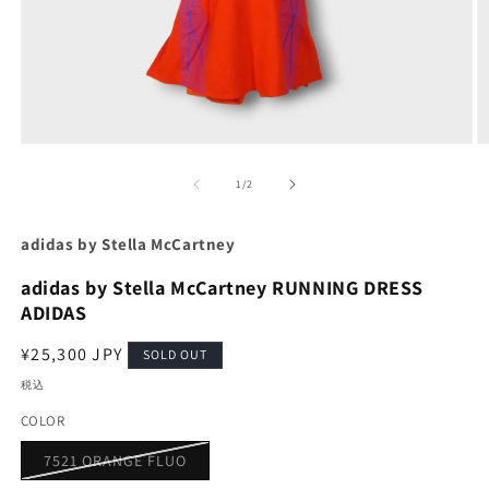
モ
ー
の
1
/
2
ダ
ル
で
adidas by Stella McCartney
メ
デ
adidas by Stella McCartney RUNNING DRESS
ィ
ア
ADIDAS
(1)
(2
を
通
¥25,300 JPY
SOLD OUT
開
常
く
税込
価
COLOR
格
バ
7521 ORANGE FLUO
リ