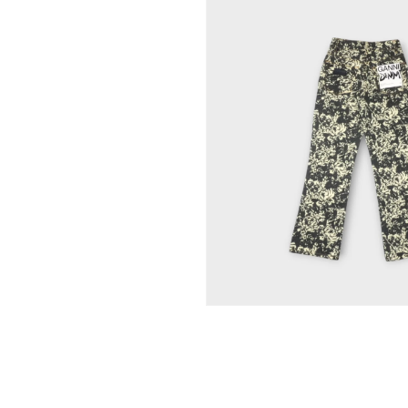
モ
ー
ダ
ル
で
メ
デ
ィ
ア
(1)
を
開
く
モ
ー
ダ
ル
で
メ