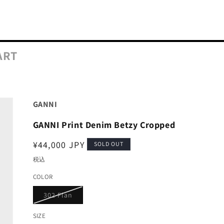
ART
GANNI
GANNI Print Denim Betzy Cropped
通
¥44,000 JPY
SOLD OUT
常
税込
価
COLOR
格
バ
302 Flan
リ
エ
ー
SIZE
シ