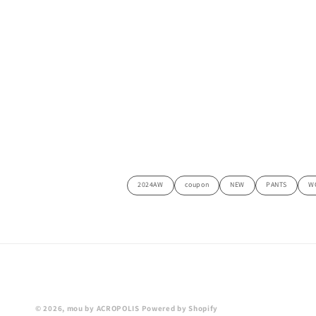
2024AW
coupon
NEW
PANTS
W
© 2026,
mou by ACROPOLIS
Powered by Shopify