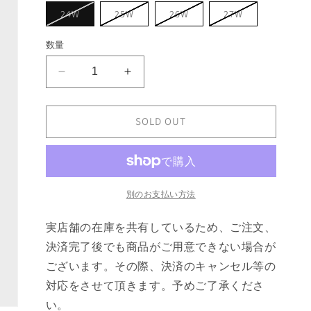
ョ
バ
バ
バ
バ
24W
25W
26W
27W
ン
リ
リ
リ
リ
は
エ
エ
エ
エ
売
ー
ー
ー
ー
数量
り
シ
シ
シ
シ
切
ョ
ョ
ョ
ョ
れ
ン
ン
ン
ン
て
GANNI
GANNI
は
は
は
は
い
売
売
売
売
Print
Print
る
り
り
り
り
か
Denim
Denim
切
切
切
切
販
れ
れ
れ
れ
Betzy
Betzy
SOLD OUT
売
て
て
て
て
で
Cropped
Cropped
い
い
い
い
き
る
る
る
る
の
の
ま
か
か
か
か
せ
数
数
販
販
販
販
ん
売
売
売
売
量
量
で
で
で
で
別のお支払い方法
き
き
き
き
を
を
ま
ま
ま
ま
せ
せ
せ
せ
減
増
実店舗の在庫を共有しているため、ご注文、
ん
ん
ん
ん
ら
や
決済完了後でも商品がご用意できない場合が
す
す
ございます。その際、決済のキャンセル等の
対応をさせて頂きます。予めご了承くださ
い。