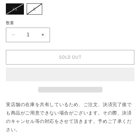
シ
ョ
バ
バ
XS
S
ン
リ
リ
は
エ
エ
売
ー
ー
数量
り
シ
シ
切
ョ
ョ
れ
ン
ン
て
JUNYA
JUNYA
は
は
い
売
売
WATANABE
WATANABE
る
り
り
か
Pleated
Pleated
切
切
販
れ
れ
Pants
Pants
SOLD OUT
売
て
て
で
の
の
い
い
き
る
る
数
ま
数
か
か
せ
販
販
量
量
ん
売
売
を
を
で
で
き
き
減
増
ま
ま
せ
せ
ら
や
実店舗の在庫を共有しているため、ご注文、決済完了後で
ん
ん
す
す
も商品がご用意できない場合がございます。その際、決済
のキャンセル等の対応をさせて頂きます。予めご了承くだ
さい。