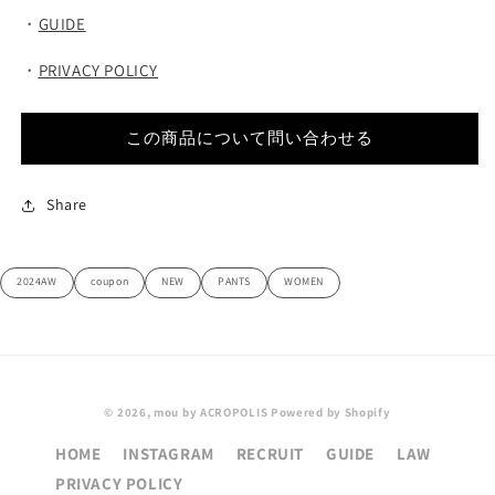
・
GUIDE
・
PRIVACY POLICY
この商品について問い合わせる
Share
2024AW
coupon
NEW
PANTS
WOMEN
© 2026,
mou by ACROPOLIS
Powered by Shopify
HOME
INSTAGRAM
RECRUIT
GUIDE
LAW
PRIVACY POLICY