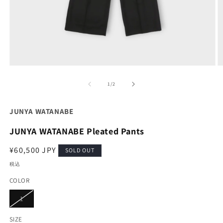
モ
ー
の
1
/
2
ダ
ル
で
JUNYA WATANABE
メ
デ
JUNYA WATANABE Pleated Pants
ィ
ア
通
¥60,500 JPY
(1)
(2
SOLD OUT
を
常
税込
開
価
く
COLOR
格
バ
1
リ
エ
ー
SIZE