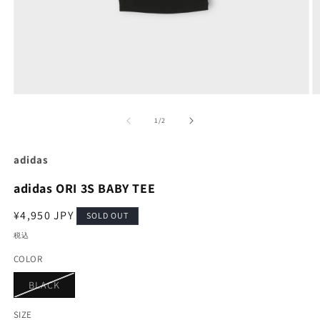
モ
ー
の
1
/
2
ダ
ル
で
adidas
メ
デ
adidas ORI 3S BABY TEE
ィ
ア
通
¥4,950 JPY
(1)
(2
SOLD OUT
を
常
税込
開
価
く
COLOR
格
バ
BLACK
リ
エ
ー
SIZE