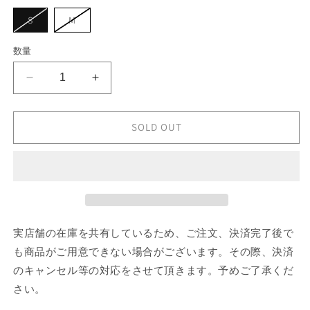
シ
ョ
バ
バ
S
M
ン
リ
リ
は
エ
エ
売
ー
ー
数量
り
シ
シ
切
ョ
ョ
れ
ン
ン
て
adidas
adidas
は
は
い
売
売
ORI
ORI
る
り
り
か
3S
3S
切
切
販
れ
れ
BABY
BABY
SOLD OUT
売
て
て
で
TEE
TEE
い
い
き
る
る
の
の
ま
か
か
せ
数
数
販
販
ん
売
売
量
量
で
で
き
き
を
を
ま
ま
せ
せ
減
増
実店舗の在庫を共有しているため、ご注文、決済完了後で
ん
ん
ら
や
も商品がご用意できない場合がございます。その際、決済
す
す
のキャンセル等の対応をさせて頂きます。予めご了承くだ
さい。