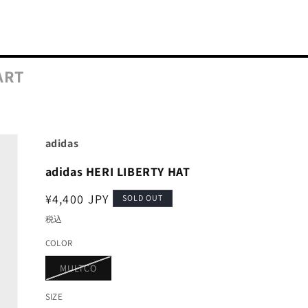
ART
adidas
adidas HERI LIBERTY HAT
通
¥4,400 JPY
SOLD OUT
常
税込
価
COLOR
格
バ
MULTCO
リ
エ
ー
SIZE
シ