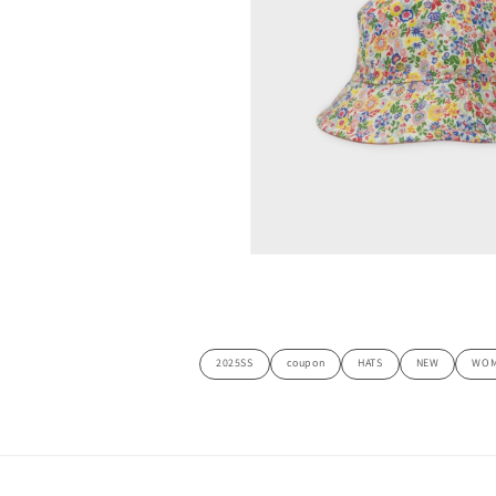
デ
ィ
ア
(2)
を
開
く
モ
ー
ダ
ル
で
メ
2025SS
coupon
HATS
NEW
WO
デ
ィ
ア
(4)
を
開