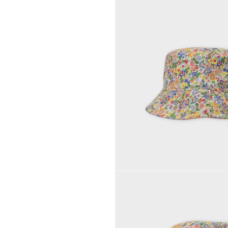
モ
ー
ダ
ル
で
メ
デ
ィ
ア
(1)
を
開
く
モ
ー
ダ
ル
で
メ