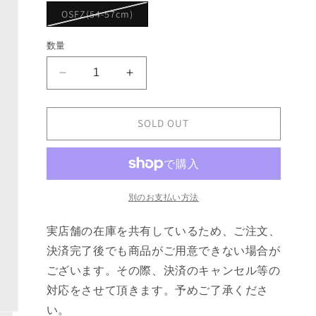
ョ
バ
OSFZ(54-57cm)
ン
リ
は
エ
売
ー
数量
り
シ
切
ョ
れ
ン
て
adidas
adidas
は
い
売
HERI
HERI
る
り
か
LIBERTY
LIBERTY
切
販
れ
HAT
HAT
SOLD OUT
売
て
で
の
の
い
き
る
数
ま
数
か
せ
販
量
量
ん
売
を
を
で
別のお支払い方法
き
減
増
ま
せ
ら
や
実店舗の在庫を共有しているため、ご注文、
ん
す
す
決済完了後でも商品がご用意できない場合が
ございます。その際、決済のキャンセル等の
対応をさせて頂きます。予めご了承くださ
い。