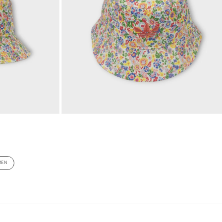
デ
ィ
ア
(3)
を
開
く
モ
ー
ダ
ル
で
メ
MEN
デ
ィ
ア
(5)
を
開