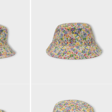
モ
ー
ダ
ル
で
メ