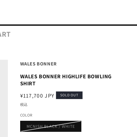
ART
WALES BONNER
WALES BONNER HIGHLIFE BOWLING
SHIRT
通
¥117,700 JPY
SOLD OUT
常
税込
価
COLOR
格
バ
MCNISH BLACK / WHITE
リ
エ