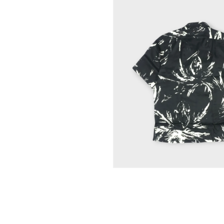
モ
ー
ダ
ル
で
メ
デ
ィ
ア
(1)
を
開
く
モ
ー
ダ
ル
で
メ