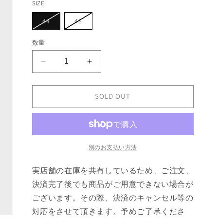
ー
SIZE
シ
ョ
バ
バ
44
48
ン
リ
リ
は
エ
エ
売
ー
ー
数量
り
シ
シ
切
ョ
ョ
れ
ン
ン
て
WALES
WALES
は
は
い
売
売
BONNER
BONNER
る
り
り
か
HIGHLIFE
HIGHLIFE
切
切
販
れ
れ
BOWLING
BOWLING
SOLD OUT
売
て
て
で
SHIRT
SHIRT
い
い
き
る
る
の
の
ま
か
か
せ
数
数
販
販
ん
売
売
量
量
で
で
別のお支払い方法
き
き
を
を
ま
ま
せ
せ
減
増
実店舗の在庫を共有しているため、ご注文、
ん
ん
ら
や
決済完了後でも商品がご用意できない場合が
す
す
ございます。その際、決済のキャンセル等の
対応をさせて頂きます。予めご了承くださ