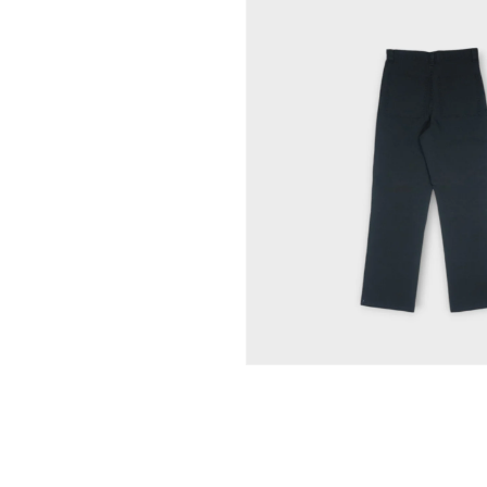
モ
ー
ダ
ル
で
メ
デ
ィ
ア
(1)
を
開
く
モ
ー
ダ
ル
で
メ