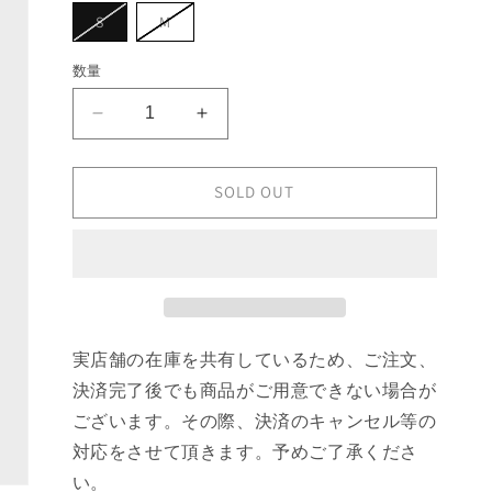
ョ
バ
バ
S
M
ン
リ
リ
は
エ
エ
売
ー
ー
数量
り
シ
シ
切
ョ
ョ
れ
ン
ン
て
PEACEMAKER
PEACEMAKER
は
は
い
売
売
×
×
る
り
り
か
OAMC
OAMC
切
切
販
れ
れ
Chino
Chino
SOLD OUT
売
て
て
で
Pants
Pants
い
い
き
る
る
の
の
ま
か
か
せ
数
数
販
販
ん
売
売
量
量
で
で
き
き
を
を
ま
ま
せ
せ
減
増
実店舗の在庫を共有しているため、ご注文、
ん
ん
ら
や
決済完了後でも商品がご用意できない場合が
す
す
ございます。その際、決済のキャンセル等の
対応をさせて頂きます。予めご了承くださ
い。