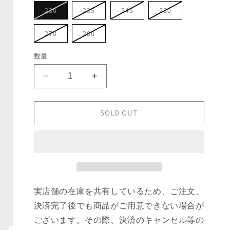
ョ
バ
バ
バ
バ
230
235
245
260
ン
リ
リ
リ
リ
は
エ
エ
エ
エ
売
ー
ー
ー
ー
バ
バ
270
280
り
シ
シ
シ
シ
リ
リ
切
ョ
ョ
ョ
ョ
エ
エ
れ
ン
ン
ン
ン
ー
ー
て
数量
は
は
は
は
シ
シ
い
売
売
売
売
ョ
ョ
る
り
り
り
り
ン
ン
か
PHILEO
PHILEO
切
切
切
切
は
は
販
れ
れ
れ
れ
売
売
×
×
売
て
て
て
て
り
り
で
SALOMON
SALOMON
い
い
い
い
切
切
き
る
る
る
る
れ
れ
ALPINWAY
ALPINWAY
SOLD OUT
ま
か
か
か
か
て
て
せ
SP2
SP2
販
販
販
販
い
い
ん
売
売
売
売
る
る
の
の
で
で
で
で
か
か
き
き
き
き
数
数
販
販
ま
ま
ま
ま
売
売
量
量
せ
せ
せ
せ
で
で
ん
ん
ん
ん
き
き
を
を
ま
ま
せ
せ
減
増
実店舗の在庫を共有しているため、ご注文、
ん
ん
ら
や
決済完了後でも商品がご用意できない場合が
す
す
ございます。その際、決済のキャンセル等の