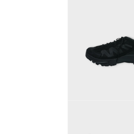
モ
ー
ダ
ル
で
メ
デ
ィ
ア
(1)
を
開
く
モ
ー
ダ
ル
で
メ