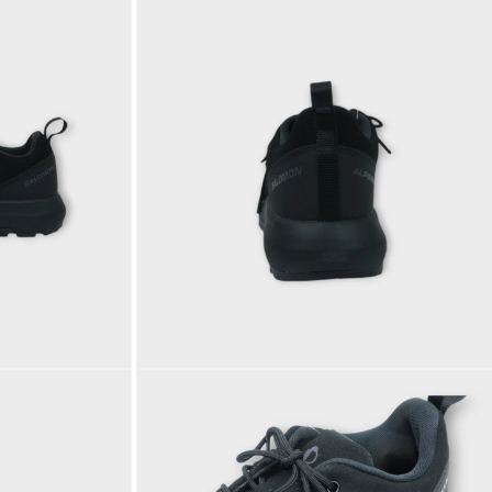
モ
ー
ダ
ル
で
メ