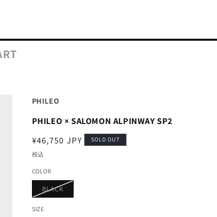
ART
PHILEO
PHILEO × SALOMON ALPINWAY SP2
通
¥46,750 JPY
SOLD OUT
常
税込
価
COLOR
格
バ
BLACK
リ
エ
ー
SIZE
シ