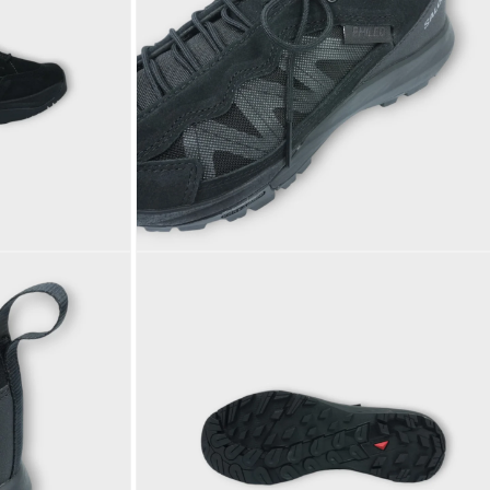
デ
ィ
ア
(3)
を
開
く
モ
ー
ダ
ル
で
メ
デ
ィ
ア
(5)
を
開