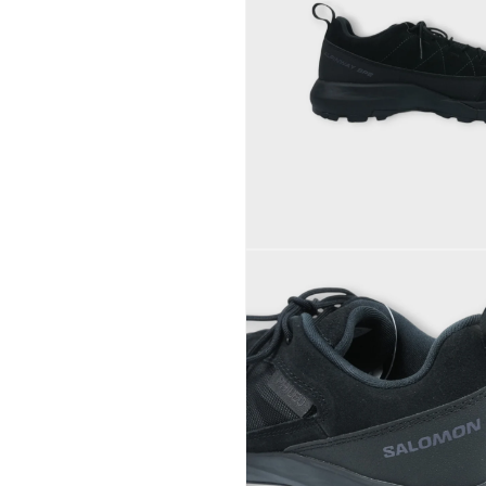
デ
ィ
ア
(2)
を
開
く
モ
ー
ダ
ル
で
メ
デ
ィ
ア
(4)
を
開