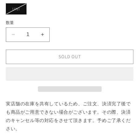
シ
ョ
バ
UNI
ン
リ
は
エ
売
ー
数量
り
シ
切
ョ
れ
ン
て
Rick
Rick
は
い
売
Owens
Owens
る
り
か
BRACCIALE
BRACCIALE
切
販
れ
IN
IN
SOLD OUT
売
て
で
PELLE
PELLE
い
き
る
の
の
ま
か
せ
数
数
販
ん
売
量
量
で
き
を
を
ま
せ
減
増
実店舗の在庫を共有しているため、ご注文、決済完了後で
ん
ら
や
も商品がご用意できない場合がございます。その際、決済
す
す
のキャンセル等の対応をさせて頂きます。予めご了承くだ
さい。