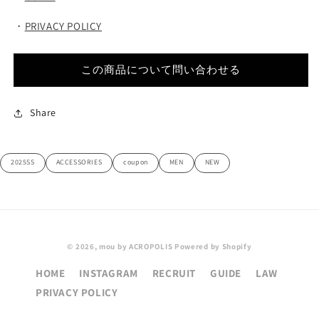
・
PRIVACY POLICY
この商品について問い合わせる
Share
2025SS
ACCESSORIES
coupon
MEN
NEW
© 2026,
mou by ACROPOLIS
Powered by Shopify
HOME
INSTAGRAM
RECRUIT
GUIDE
LAW
PRIVACY POLICY