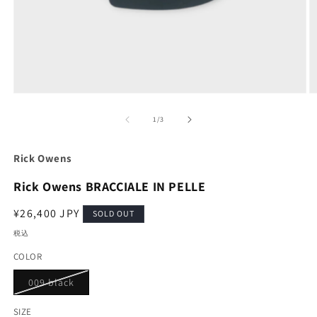
モ
ー
の
1
/
3
ダ
ル
で
Rick Owens
メ
デ
Rick Owens BRACCIALE IN PELLE
ィ
ア
通
¥26,400 JPY
(1)
(2
SOLD OUT
を
常
税込
開
価
く
COLOR
格
バ
009 black
リ
エ
ー
SIZE