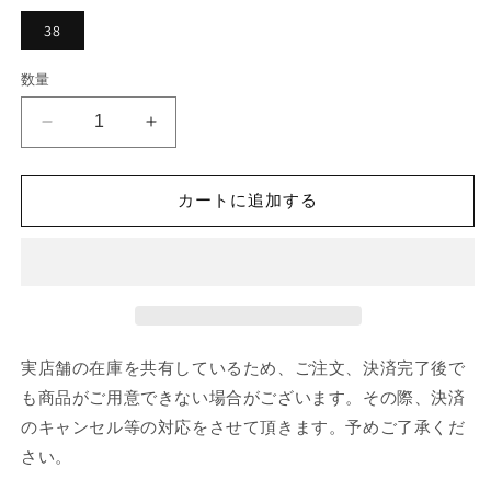
38
数量
Rick
Rick
Owens
Owens
BUD
BUD
SHORTS
SHORTS
カートに追加する
の
の
数
数
量
量
を
を
減
増
ら
や
実店舗の在庫を共有しているため、ご注文、決済完了後で
す
す
も商品がご用意できない場合がございます。その際、決済
のキャンセル等の対応をさせて頂きます。予めご了承くだ
さい。