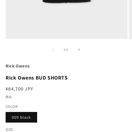
モ
ー
の
1
/
2
ダ
ル
で
Rick Owens
メ
デ
Rick Owens BUD SHORTS
ィ
ア
通
¥84,700 JPY
(1)
(2
を
常
税込
開
価
く
COLOR
格
009 black
SIZE