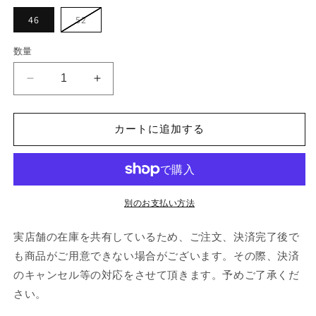
バ
46
52
リ
エ
ー
数量
シ
ョ
ン
Rick
Rick
は
売
Owens
Owens
り
MASTODOM
MASTODOM
切
れ
MEGACARGO
MEGACARGO
カートに追加する
て
の
の
い
る
数
数
か
販
量
量
売
を
を
で
別のお支払い方法
き
減
増
ま
せ
ら
や
実店舗の在庫を共有しているため、ご注文、決済完了後で
ん
す
す
も商品がご用意できない場合がございます。その際、決済
のキャンセル等の対応をさせて頂きます。予めご了承くだ
さい。