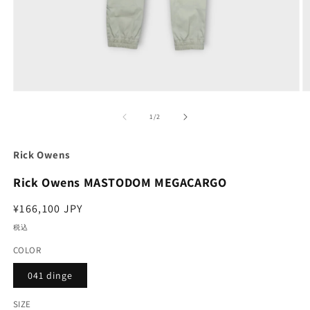
モ
ー
の
1
/
2
ダ
ル
で
Rick Owens
メ
デ
Rick Owens MASTODOM MEGACARGO
ィ
ア
通
¥166,100 JPY
(1)
(2
を
常
税込
開
価
く
COLOR
格
041 dinge
SIZE