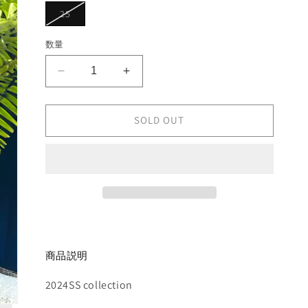
ョ
バ
25
ン
リ
は
エ
売
ー
数量
り
シ
切
ョ
れ
ン
て
AMIRI
AMIRI
は
い
売
PANTS
PANTS
る
り
か
の
の
切
販
れ
SOLD OUT
数
売
数
て
で
い
量
量
き
る
ま
を
を
か
せ
販
ん
減
増
売
で
ら
や
き
す
ま
す
せ
ん
商品説明
2024SS collection