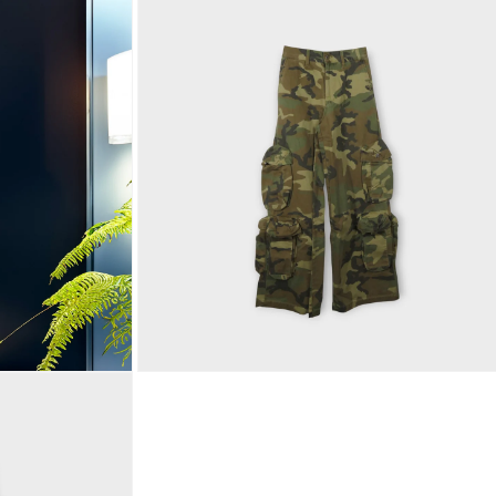
モ
ー
ダ
ル
で
メ