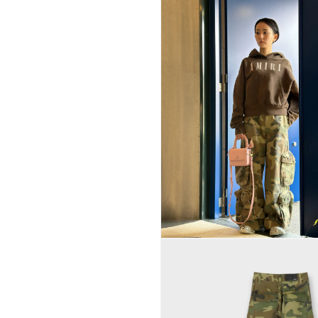
モ
ー
ダ
ル
で
メ
デ
ィ
ア
(1)
を
開
く
モ
ー
ダ
ル
で
メ