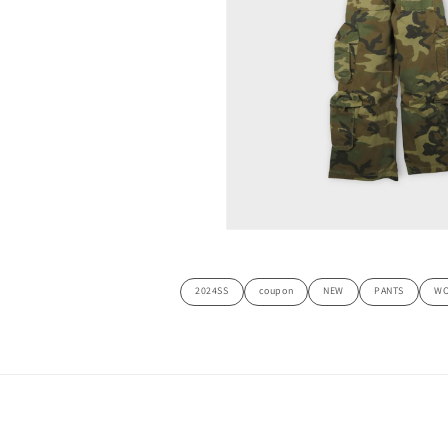
デ
ィ
ア
(2)
を
開
く
モ
ー
ダ
ル
2024SS
coupon
NEW
PANTS
W
で
メ
デ
ィ
ア
(4)
を
開