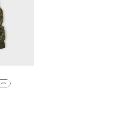
デ
ィ
ア
(3)
を
開
く
OMEN