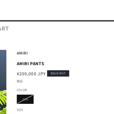
ART
AMIRI
AMIRI PANTS
通
¥209,000 JPY
SOLD OUT
常
税込
価
COLOR
格
バ
306
リ
エ
ー
SIZE
シ