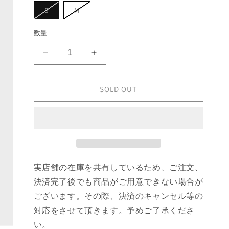
ョ
バ
バ
S
M
ン
リ
リ
は
エ
エ
売
ー
ー
数量
り
シ
シ
切
ョ
ョ
れ
ン
ン
て
GANNI
GANNI
は
は
い
売
売
Active
Active
る
り
り
か
Mesh
Mesh
切
切
販
れ
れ
T-
T-
SOLD OUT
売
て
て
で
shirt
shirt
い
い
き
る
る
の
の
ま
か
か
せ
数
数
販
販
ん
売
売
量
量
で
で
き
き
を
を
ま
ま
せ
せ
減
増
実店舗の在庫を共有しているため、ご注文、
ん
ん
ら
や
決済完了後でも商品がご用意できない場合が
す
す
ございます。その際、決済のキャンセル等の
対応をさせて頂きます。予めご了承くださ
い。