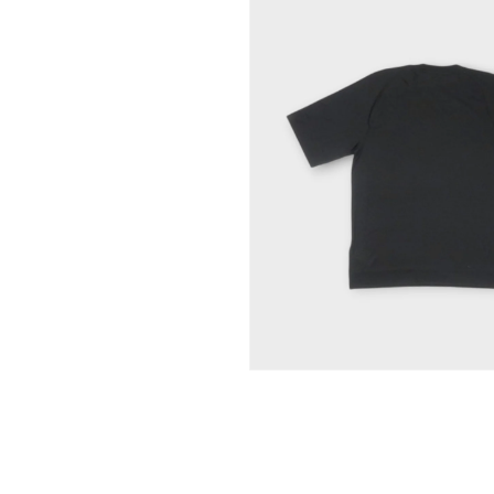
モ
ー
ダ
ル
で
メ
デ
ィ
ア
(1)
を
開
く
モ
ー
ダ
ル
で
メ