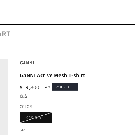
ART
GANNI
GANNI Active Mesh T-shirt
通
¥19,800 JPY
SOLD OUT
常
税込
価
COLOR
格
バ
099 Black
リ
エ
ー
SIZE
シ